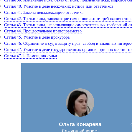
Статья 40. Участие в деле нескольких истцов или ответчиков
Статья 41. Замена ненадлежащего ответчика
Статья 42. Третьи лица, заявляющие самостоятельные требования отно
Статья 43. Третьи лица, не заявляющие самостоятельных требований о
Статья 44. Процессуальное правопреемство
Статья 45. Участие в деле прокурора
Статья 46. Обращение в суд в защиту прав, свобод и законных интере
Статья 47. Участие в деле государственных органов, органов местного
Статья 47.1. Помощник судьи