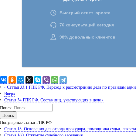
‹
Статья 33.1 ГПК РФ. Переход к рассмотрению дела по правилам адм
Вверх
›
Статья 34 ГПК РФ. Состав лиц, участвующих в деле
Поиск
Популярные статьи ГПК РФ
Статья 18. Основания для отвода прокурора, помощника судьи, секрета
Статья 160. Открытие судебного заседания