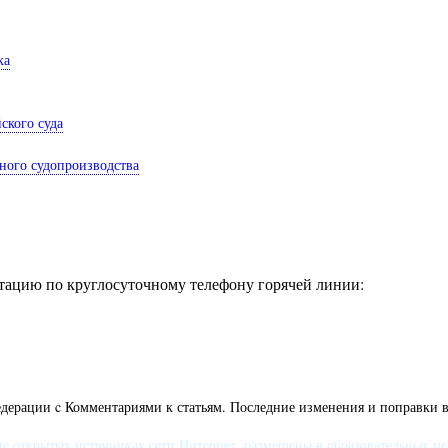
ка
ского суда
вного судопроизводства
ацию по круглосуточному телефону горячей линии:
дерации c Комментариями к статьям. Последние изменения и поправки в
 открытых источниках сети Интернет, размещены в образовательных целя