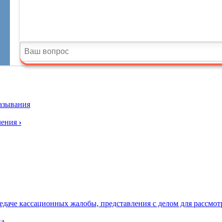
азывания
чения
›
редаче кассационных жалобы, представления с делом для рассмо
ва