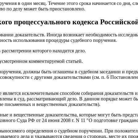
оручения в один месяц. Течение этого срока начинается со дня,
во по делу может быть приостановлено.
кого процессуального кодекса Российско
овании доказательств. Иногда возникает необходимость исследов
жность использования процедуры судебного поручения.
 рассмотрении которого находится дело.
едусмотренном комментируемой статьей.
поручения, должны быть оглашены в судебном заседании и предъ
совокупности с другими доказательствами (см. п. 6 Постановлен
ие является исключительным способом собирания доказательств и
авлены в суд, рассматривающий дело. В данном порядке может 
ние письменных и вещественных доказательств).
ные и вещественные доказательства, которые могут быть предст
вного Суда РФ от 24 июня 2008 г. N 11 "О подготовке гражданск
е выносимого определения о судебном поручении. При положите
риваемого дела и указываются сведения о сторонах, месте их пр