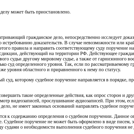
 делу может быть приостановлено.
матривающий гражданское дело, непосредственно исследует дока
о истребованию доказательств. В случае невозможности или кра
 этого правила и направить соответствующему суду поручение н
сдикции, действующий на территории РФ. Действующее гражданс
ого судьи другому мировому судье, а также от гарнизонного во
лько суд определенного уровня. Так, если по рассматриваемому
иже уровня областного и приравненного к нему по статусу.
ный суд, которому судебное поручение направляется в порядке
овершить такие определенные действия, как опрос сторон и друг
мотр видеозаписей, прослушивание аудиозаписей. При этом, ес
й дело, не имеет законных оснований направлять судебное пору
тся к содержанию определения о судебном поручении. Данное о
е. Судебное поручение не может быть оформлено в виде писем, з
ду судами о необходимости выполнения судебного поручения не