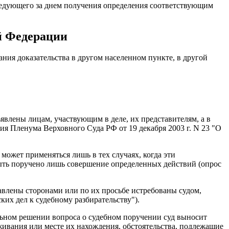
 следующего за днем получения определения соответствующим
й Федерации
ания доказательства в другом населенном пункте, в другой
явлены лицам, участвующим в деле, их представителям, а в
ия Пленума Верховного Суда РФ от 19 декабря 2003 г. N 23 "О
 может применяться лишь в тех случаях, когда эти
быть поручено лишь совершение определенных действий (опрос
авлены сторонами или по их просьбе истребованы судом,
их дел к судебному разбирательству").
льном решении вопроса о судебном поручении суд выносит
оживания или месте их нахождения, обстоятельства, подлежащие