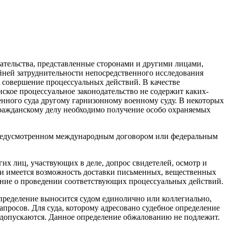
зательства, представленные сторонами и другими лицами,
йней затруднительности непосредственного исследования
а совершение процессуальных действий. В качестве
кое процессуальное законодательство не содержит каких-
енного суда другому гарнизонному военному суду. В некоторых
 гражданскому делу необходимо получение особо охраняемых
, предусмотренном международным договором или федеральным
их лиц, участвующих в деле, допрос свидетелей, осмотр и
ли имеется возможность доставки письменных, вещественных
чение о проведении соответствующих процессуальных действий.
пределение выносится судом единолично или коллегиально,
апросов. Для суда, которому адресовано судебное определение
 допускаются. Данное определение обжалованию не подлежит.