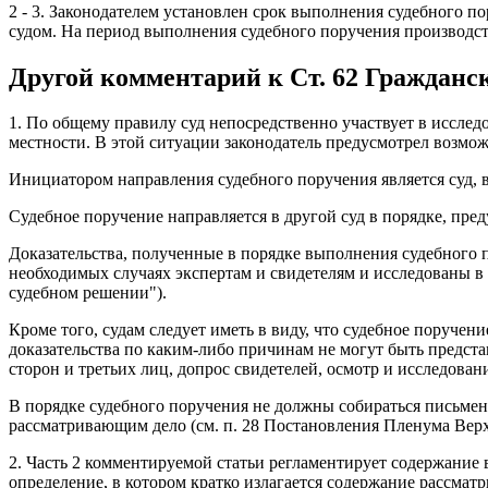
2 - 3. Законодателем установлен срок выполнения судебного п
судом. На период выполнения судебного поручения производст
Другой комментарий к Ст. 62 Гражданс
1. По общему правилу суд непосредственно участвует в исслед
местности. В этой ситуации законодатель предусмотрел возмо
Инициатором направления судебного поручения является суд, в
Судебное поручение направляется в другой суд в порядке, пр
Доказательства, полученные в порядке выполнения судебного 
необходимых случаях экспертам и свидетелям и исследованы в 
судебном решении").
Кроме того, судам следует иметь в виду, что судебное поручен
доказательства по каким-либо причинам не могут быть предст
сторон и третьих лиц, допрос свидетелей, осмотр и исследова
В порядке судебного поручения не должны собираться письмен
рассматривающим дело (см. п. 28 Постановления Пленума Верхо
2. Часть 2 комментируемой статьи регламентирует содержани
определение, в котором кратко излагается содержание рассмат