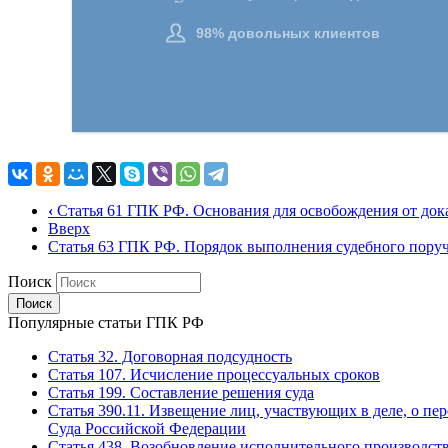
‹
Статья 61 ГПК РФ. Основания для освобождения от док
Вверх
Статья 63 ГПК РФ. Порядок выполнения судебного пору
Поиск
Популярные статьи ГПК РФ
Статья 32. Договорная подсудность
Статья 107. Исчисление процессуальных сроков
Статья 199. Составление решения суда
Статья 390.11. Извещение лиц, участвующих в деле, о пе
Суда Российской Федерации
Статья 438. Возобновление исполнительного производст