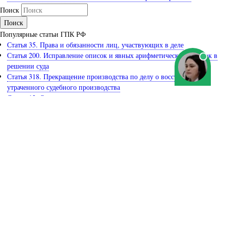
Поиск
Популярные статьи ГПК РФ
Статья 35. Права и обязанности лиц, участвующих в деле
Статья 200. Исправление описок и явных арифметических ошибок в
решении суда
Статья 318. Прекращение производства по делу о восстановлении
утраченного судебного производства
Статья 12. Осуществление правосудия на основе состязательности и
равноправия сторон
Статья 86. Заключение эксперта
Статья 217. Сроки приостановления производства по делу
Подраздел 1. Приказное производство
Статья 144. Отмена обеспечения иска
Подраздел 2. Исковое производство
Глава 10. Судебные извещения и вызовы
Раздел 2. Производство в суде первой инстанции
Задайте вопрос юристу