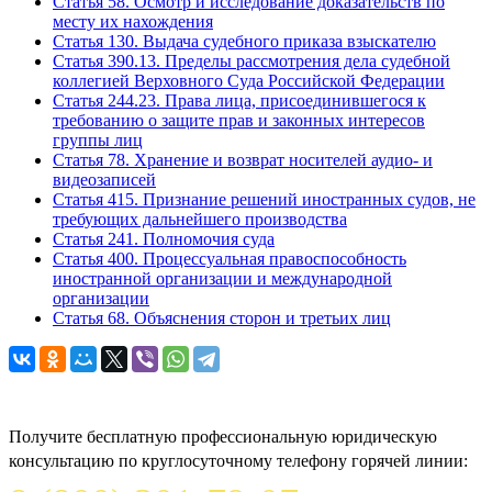
Статья 58. Осмотр и исследование доказательств по
месту их нахождения
Статья 130. Выдача судебного приказа взыскателю
Статья 390.13. Пределы рассмотрения дела судебной
коллегией Верховного Суда Российской Федерации
Статья 244.23. Права лица, присоединившегося к
требованию о защите прав и законных интересов
группы лиц
Статья 78. Хранение и возврат носителей аудио- и
видеозаписей
Статья 415. Признание решений иностранных судов, не
требующих дальнейшего производства
Статья 241. Полномочия суда
Статья 400. Процессуальная правоспособность
иностранной организации и международной
организации
Статья 68. Объяснения сторон и третьих лиц
Задайте вопрос юристу
Получите бесплатную профессиональную юридическую
консультацию по круглосуточному телефону горячей линии: