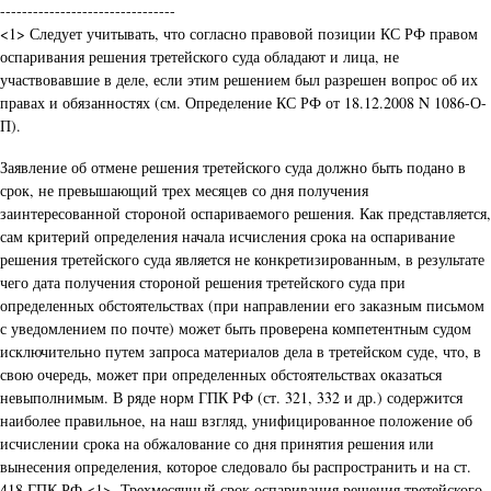
--------------------------------
<1> Следует учитывать, что согласно правовой позиции КС РФ правом
оспаривания решения третейского суда обладают и лица, не
участвовавшие в деле, если этим решением был разрешен вопрос об их
правах и обязанностях (см. Определение КС РФ от 18.12.2008 N 1086-О-
П).
Заявление об отмене решения третейского суда должно быть подано в
срок, не превышающий трех месяцев со дня получения
заинтересованной стороной оспариваемого решения. Как представляется,
сам критерий определения начала исчисления срока на оспаривание
решения третейского суда является не конкретизированным, в результате
чего дата получения стороной решения третейского суда при
определенных обстоятельствах (при направлении его заказным письмом
с уведомлением по почте) может быть проверена компетентным судом
исключительно путем запроса материалов дела в третейском суде, что, в
свою очередь, может при определенных обстоятельствах оказаться
невыполнимым. В ряде норм ГПК РФ (ст. 321, 332 и др.) содержится
наиболее правильное, на наш взгляд, унифицированное положение об
исчислении срока на обжалование со дня принятия решения или
вынесения определения, которое следовало бы распространить и на ст.
418 ГПК РФ <1>. Трехмесячный срок оспаривания решения третейского