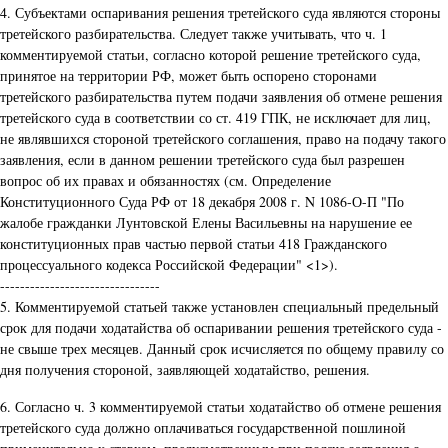
4. Субъектами оспаривания решения третейского суда являются стороны
третейского разбирательства. Следует также учитывать, что ч. 1
комментируемой статьи, согласно которой решение третейского суда,
принятое на территории РФ, может быть оспорено сторонами
третейского разбирательства путем подачи заявления об отмене решения
третейского суда в соответствии со ст. 419 ГПК, не исключает для лиц,
не являвшихся стороной третейского соглашения, право на подачу такого
заявления, если в данном решении третейского суда был разрешен
вопрос об их правах и обязанностях (см. Определение
Конституционного Суда РФ от 18 декабря 2008 г. N 1086-О-П "По
жалобе гражданки Лунтовской Елены Васильевны на нарушение ее
конституционных прав частью первой статьи 418 Гражданского
процессуального кодекса Российской Федерации" <1>).
--------------------------------
5. Комментируемой статьей также установлен специальный предельный
срок для подачи ходатайства об оспаривании решения третейского суда -
не свыше трех месяцев. Данный срок исчисляется по общему правилу со
дня получения стороной, заявляющей ходатайство, решения.
6. Согласно ч. 3 комментируемой статьи ходатайство об отмене решения
третейского суда должно оплачиваться государственной пошлиной