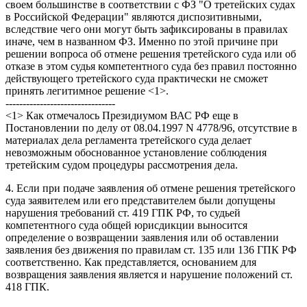
своем большинстве в соответствии с ФЗ "О третейских судах
в Российской Федерации" являются диспозитивными,
вследствие чего они могут быть зафиксированы в правилах
иначе, чем в названном ФЗ. Именно по этой причине при
решении вопроса об отмене решения третейского суда или об
отказе в этом судья компетентного суда без правил постоянно
действующего третейского суда практически не сможет
принять легитимное решение <1>.
--------------------------------
<1> Как отмечалось Президиумом ВАС РФ еще в
Постановлении по делу от 08.04.1997 N 4778/96, отсутствие в
материалах дела регламента третейского суда делает
невозможным обоснованное установление соблюдения
третейским судом процедуры рассмотрения дела.
4. Если при подаче заявления об отмене решения третейского
суда заявителем или его представителем были допущены
нарушения требований ст. 419 ГПК РФ, то судьей
компетентного суда общей юрисдикции выносится
определение о возвращении заявления или об оставлении
заявления без движения по правилам ст. 135 или 136 ГПК РФ
соответственно. Как представляется, основанием для
возвращения заявления является и нарушение положений ст.
418 ГПК.