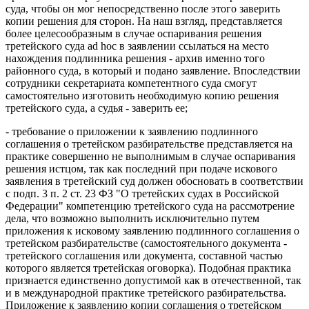
суда, чтобы он мог непосредственно после этого заверить
копии решения для сторон. На наш взгляд, представляется
более целесообразным в случае оспаривания решения
третейского суда ad hoc в заявлении ссылаться на место
нахождения подлинника решения - архив именно того
районного суда, в который и подано заявление. Впоследствии
сотрудники секретариата компетентного суда смогут
самостоятельно изготовить необходимую копию решения
третейского суда, а судья - заверить ее;
- требование о приложении к заявлению подлинного
соглашения о третейском разбирательстве представляется на
практике совершенно не выполнимым в случае оспаривания
решения истцом, так как последний при подаче искового
заявления в третейский суд должен обосновать в соответствии
с подп. 3 п. 2 ст. 23 ФЗ "О третейских судах в Российской
Федерации" компетенцию третейского суда на рассмотрение
дела, что возможно выполнить исключительно путем
приложения к исковому заявлению подлинного соглашения о
третейском разбирательстве (самостоятельного документа -
третейского соглашения или документа, составной частью
которого является третейская оговорка). Подобная практика
признается единственно допустимой как в отечественной, так
и в международной практике третейского разбирательства.
Приложение к заявлению копии соглашения о третейском