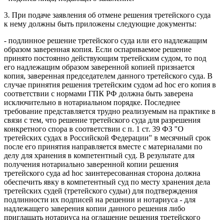
3. При подаче заявления об отмене решения третейского суда
к нему должны быть приложены следующие документы:
- подлинное решение третейского суда или его надлежащим
образом заверенная копия. Если оспариваемое решение
принято постоянно действующим третейским судом, то под
его надлежащим образом заверенной копией признается
копия, заверенная председателем данного третейского суда. В
случае принятия решения третейским судом ad hoc его копия в
соответствии с нормами ГПК РФ должна быть заверена
исключительно в нотариальном порядке. Последнее
требование представляется трудно реализуемым на практике в
связи с тем, что решение третейского суда для разрешения
конкретного спора в соответствии с п. 1 ст. 39 ФЗ "О
третейских судах в Российской Федерации" в месячный срок
после его принятия направляется вместе с материалами по
делу для хранения в компетентный суд. В результате для
получения нотариально заверенной копии решения
третейского суда ad hoc заинтересованная сторона должна
обеспечить явку в компетентный суд по месту хранения дела
третейских судей (третейского судьи) для подтверждения
подлинности их подписей на решении и нотариуса - для
надлежащего заверения копии данного решения либо
приглашать нотариуса на оглашение решения третейского