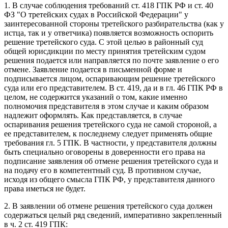
1. В случае соблюдения требований ст. 418 ГПК РФ и ст. 40
ФЗ "О третейских судах в Российской Федерации" у
заинтересованной стороны третейского разбирательства (как у
истца, так и у ответчика) появляется возможность оспорить
решение третейского суда. С этой целью в районный суд
общей юрисдикции по месту принятия третейским судом
решения подается или направляется по почте заявление о его
отмене. Заявление подается в письменной форме и
подписывается лицом, оспаривающим решение третейского
суда или его представителем. В ст. 419, да и в гл. 46 ГПК РФ в
целом, не содержится указаний о том, какие именно
полномочия представителя в этом случае и каким образом
надлежит оформлять. Как представляется, в случае
оспаривания решения третейского суда не самой стороной, а
ее представителем, к последнему следует применять общие
требования гл. 5 ГПК. В частности, у представителя должны
быть специально оговорены в доверенности его права на
подписание заявления об отмене решения третейского суда и
на подачу его в компетентный суд. В противном случае,
исходя из общего смысла ГПК РФ, у представителя данного
права иметься не будет.
2. В заявлении об отмене решения третейского суда должен
содержаться целый ряд сведений, императивно закрепленный
в ч. 2 ст. 419 ГПК: